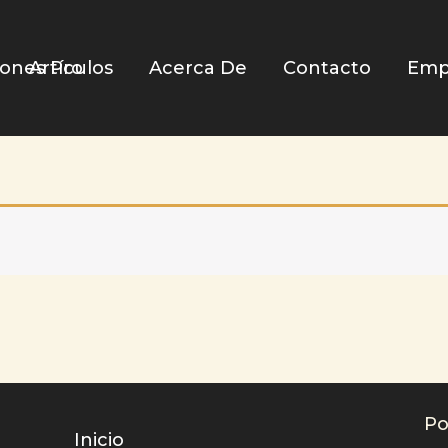
iones Pro
Artículos
Acerca De
Contacto
Emp
Po
Inicio