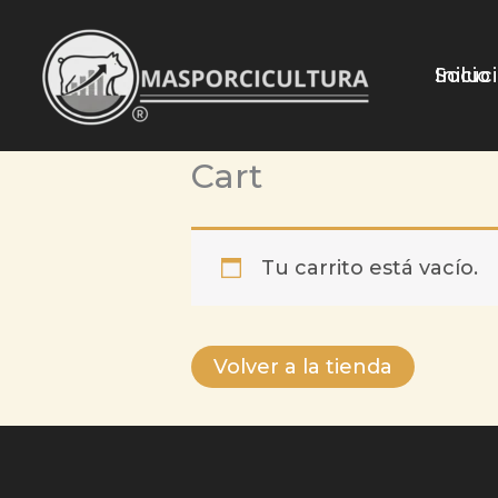
Ir
al
Inicio
Soluc
contenido
Cart
Tu carrito está vacío.
Volver a la tienda