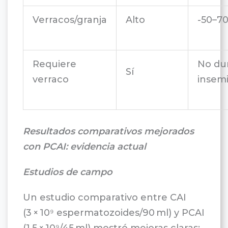
Verracos/granja
Alto
-50–70
Requiere
No du
Sí
verraco
insem
Resultados comparativos mejorados
con PCAI: evidencia actual
Estudios de campo
Un estudio comparativo entre CAI
(3 × 10⁹ espermatozoides/90 ml) y PCAI