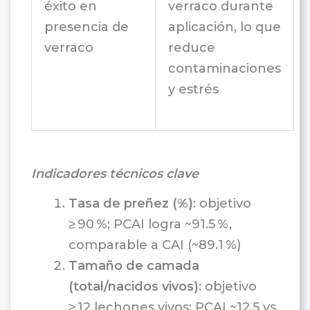
éxito en
verraco durante
presencia de
aplicación, lo que
verraco
reduce
contaminaciones
y estrés
Indicadores técnicos clave
Tasa de preñez (%)
: objetivo
≥ 90 %; PCAI logra ~91.5 %,
comparable a CAI (~89.1 %)
Tamaño de camada
(total/nacidos vivos)
: objetivo
≥ 12 lechones vivos; PCAI ~12.5 vs