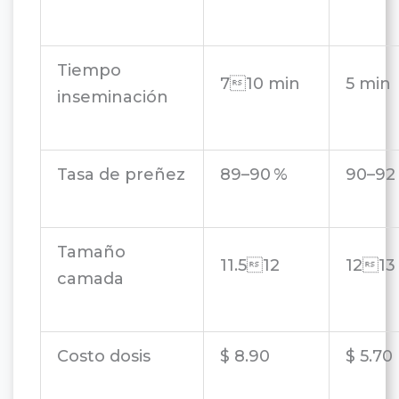
Tiempo
710 min
5 min
inseminación
Tasa de preñez
89–90 %
90–92
Tamaño
11.512
1213
camada
Costo dosis
$ 8.90
$ 5.70