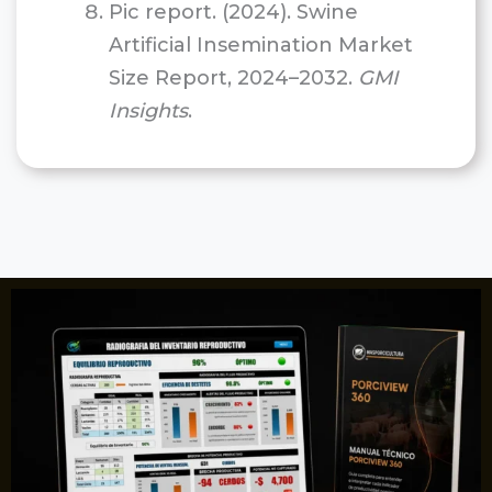
Pic report. (2024). Swine
Artificial Insemination Market
Size Report, 2024–2032.
GMI
Insights
.