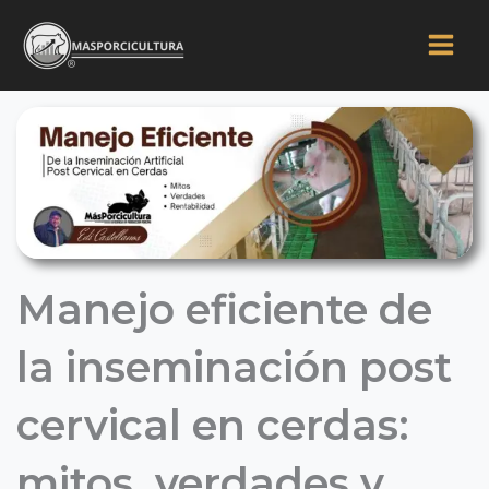
Ir
al
contenido
Manejo eficiente de
la inseminación post
cervical en cerdas:
mitos, verdades y