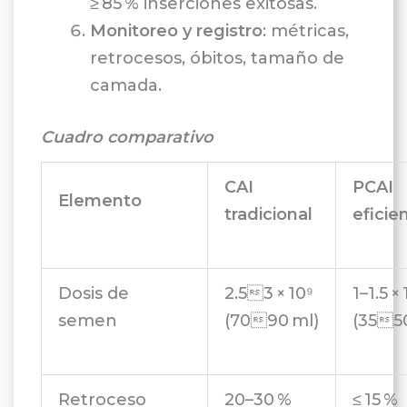
≥ 85 % inserciones exitosas.
Monitoreo y registro
: métricas,
retrocesos, óbitos, tamaño de
camada.
Cuadro comparativo
CAI
PCAI
Elemento
tradicional
eficie
Dosis de
2.53 × 10⁹
1–1.5 ×
semen
(7090 ml)
(3550
Retroceso
20–30 %
≤ 15 %