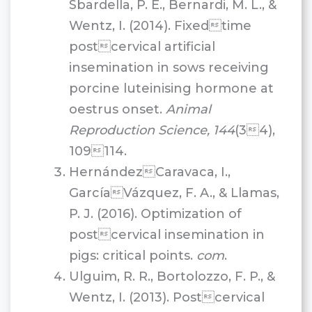
Sbardella, P. E., Bernardi, M. L., &
Wentz, I. (2014). Fixedtime
postcervical artificial
insemination in sows receiving
porcine luteinising hormone at
oestrus onset.
Animal
Reproduction Science, 144
(34),
109114.
HernándezCaravaca, I.,
GarcíaVázquez, F. A., & Llamas,
P. J. (2016). Optimization of
postcervical insemination in
pigs: critical points.
com
.
Ulguim, R. R., Bortolozzo, F. P., &
Wentz, I. (2013). Postcervical