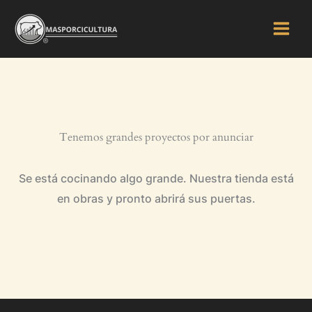
Ir
al
contenido
Tenemos grandes proyectos por anunciar
Se está cocinando algo grande. Nuestra tienda está
en obras y pronto abrirá sus puertas.