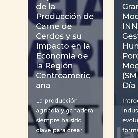
de la
Gran
Producción de
Mod
Carne de
INN
Cerdos y su
Ges
Impacto en la
Hum
Economía de
Por
la Región
Mod
Centroameric
(SM
ana
Día 
La producción
Intro
agrícola y ganadera
indus
siempre ha sido
evol
clave para crear
form