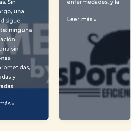
as. Sin
enfermedades, y la
rgo, una
Dos
Leer más »
d sigue
Manejos
te: ninguna
Clave
vación
en
ona sin
maternidad
onas
que
rometidas,
bien
adas y
implementados,
vadas
pueden
Salvar
más »
onas
a
ienen
Cientos