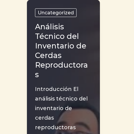
Cerdos
la
y
Granj
Uncategorized
su
El
Análisis
Impacto
Mode
Técnico del
en
INN
Inventario de
la
de
Cerdas
Economía
Gesti
Reproductora
de
Hum
s
la
en
Región
la
Introducción El
Centroamericana
Porci
análisis técnico del
Mode
inventario de
(SME
cerdas
2025
reproductoras