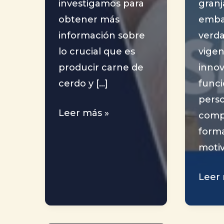
investigamos para
granj
obtener más
emba
información sobre
verda
lo crucial que es
vigen
producir carne de
inno
cerdo y […]
funci
pers
Importancia
Leer más »
comp
de
form
la
moti
Producción
de
Las
Leer 
Carne
Pers
de
Sost