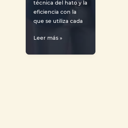
técnica del hato y la
eficiencia con la
que se utiliza cada
Análisis
Leer más »
Técnico
del
Inventario
de
Cerdas
Reproductoras