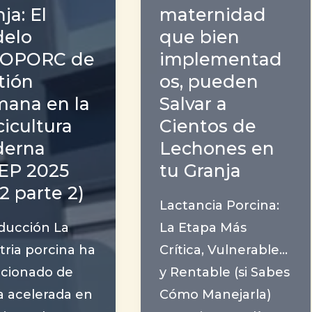
ja: El
maternidad
elo
que bien
OPORC de
implementad
tión
os, pueden
ana en la
Salvar a
cicultura
Cientos de
erna
Lechones en
EP 2025
tu Granja
2 parte 2)
Lactancia Porcina:
ducción La
La Etapa Más
tria porcina ha
Crítica, Vulnerable…
ucionado de
y Rentable (si Sabes
a acelerada en
Cómo Manejarla)