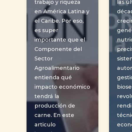
trabajo y riqueza
las ú
en América Latina y
décad
el Caribe. Por eso,
creci
es super
genét
importante que el
nutri
Componente del
preci
Sector
siste
Agroalimentario
auto
entienda qué
gesti
impacto económico
bios
tendrá la
revol
producción de
rend
carne. En este
técni
articulo
econ