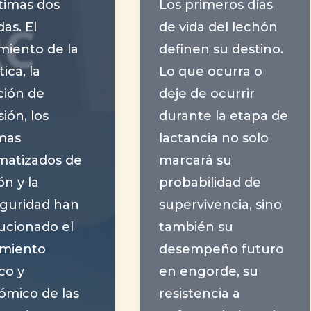
ltimas dos
Los primeros días
as. El
de vida del lechón
miento de la
definen su destino.
ica, la
Lo que ocurra o
ción de
deje de ocurrir
sión, los
durante la etapa de
mas
lactancia no solo
matizados de
marcará su
ón y la
probabilidad de
eguridad han
supervivencia, sino
ucionado el
también su
imiento
desempeño futuro
co y
en engorde, su
ómico de las
resistencia a