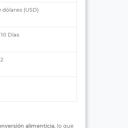
0 dólares (USD)
210 Días
2.2
onversión alimenticia
, lo que