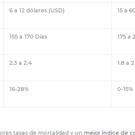
6 a 12 dólares (USD)
15 a 6
155 a 170 Días
175 a 
2.3 a 2.4
1.8 a 
16-28%
0-15%
res tasas de mortalidad y un
mejor índice de c