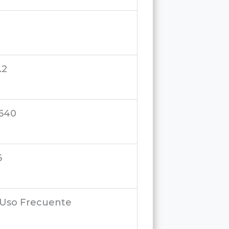
%
3.2
 640
6
– Uso Frecuente