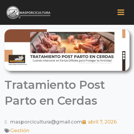
Ir
al
contenido
Tratamiento Post
Parto en Cerdas
masporcicultura@gmail.com
abril 7, 2026
Gestión