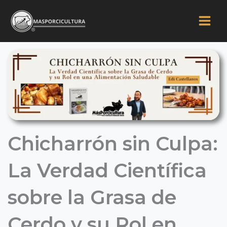
Ir
al
contenido
Chicharrón sin Culpa:
La Verdad Científica
sobre la Grasa de
Cerdo y su Rol en