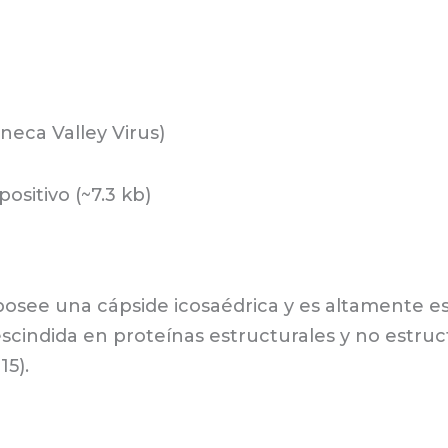
neca Valley Virus)
sitivo (~7.3 kb)
, posee una cápside icosaédrica y es altamente e
cindida en proteínas estructurales y no estruct
15).