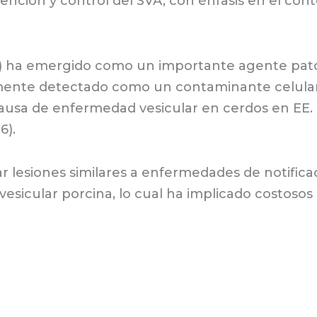
evención y control del SVA, con énfasis en el co
s A) ha emergido como un importante agente pa
almente detectado como un contaminante celular
sa de enfermedad vesicular en cerdos en EE. 
6).
 lesiones similares a enfermedades de notifica
vesicular porcina, lo cual ha implicado costosos