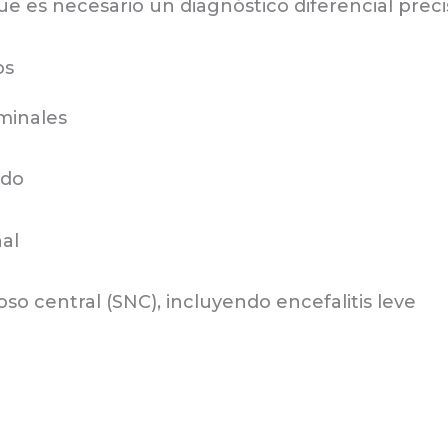
 que es necesario un diagnóstico diferencial prec
os
minales
ido
al
oso central (SNC), incluyendo encefalitis leve