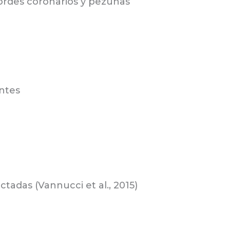
bordes coronarios y pezuñas
entes
tadas (Vannucci et al., 2015)