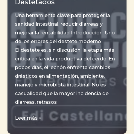
Destetados
Una herramienta clave para proteger la
sanidad Intestinal, reducir diarreas y
mejorar la rentabilidad Introducción: Uno
de los errores del destete moderno
El destete es, sin discusión, la etapa más
crítica en la vida productiva del cerdo. En
pocos días, el lechón enfrenta cambios
drásticos en alimentación, ambiente,
manejo y microbiota intestinal. No es
casualidad que la mayor incidencia de
diarreas, retrasos
Acidificación
Leer más »
del