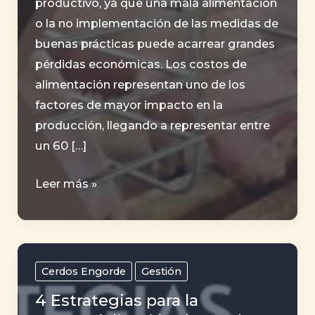
productivo, ya que una mala alimentación
o la no implementación de las medidas de
buenas prácticas puede acarrear grandes
pérdidas económicas. Los costos de
alimentación representan uno de los
factores de mayor impacto en la
producción, llegando a representar entre
un 60 […]
Importancia
Leer más »
del
control
continuo
de
Cerdos Engorde
Gestión
la
4 Estrategias para la
Conversión