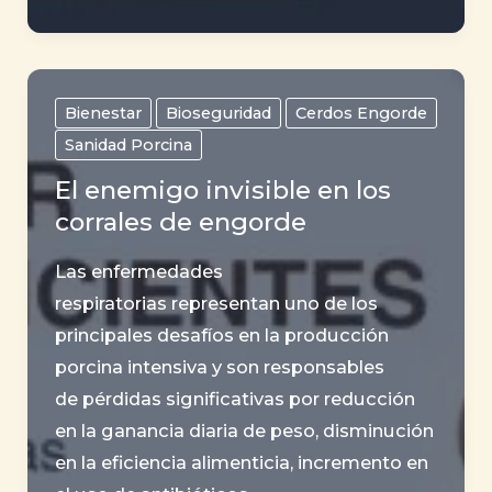
Estrategias
para
la
Comercialización
Bienestar
Bioseguridad
Cerdos Engorde
de
Sanidad Porcina
Cerdos
El enemigo invisible en los
Vivos
corrales de engorde
Las enfermedades
respiratorias representan uno de los
principales desafíos en la producción
porcina intensiva y son responsables
de pérdidas significativas por reducción
en la ganancia diaria de peso, disminución
en la eficiencia alimenticia, incremento en