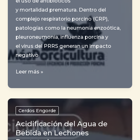
el uso de antibióticos
y mortalidad prematura. Dentro del
complejo respiratorio porcino (CRP),
patologías como la neumonía enzoótica,
pleuroneumonía, influenza porcina y
el virus del PRRS generan un impacto
negativo
El
Leer más »
enemigo
invisible
en
los
Cerdos Engorde
corrales
Acidificación del Agua de
de
Bebida en Lechones
engorde