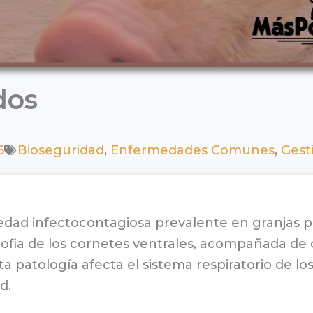
dos
6
Bioseguridad
,
Enfermedades Comunes
,
Gest
medad infectocontagiosa prevalente en granjas po
trofia de los cornetes ventrales, acompañada de 
a patología afecta el sistema respiratorio de l
d.