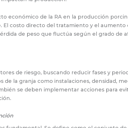
cto económico de la RA en la producción porcin
 El costo directo del tratamiento y el aumento 
érdida de peso que fluctúa según el grado de af
ctores de riesgo, buscando reducir fases y peri
s de la granja como instalaciones, densidad, m
bién se deben implementar acciones para evita
ción.
nción
 es fundamental. Se define como el conjunto de p