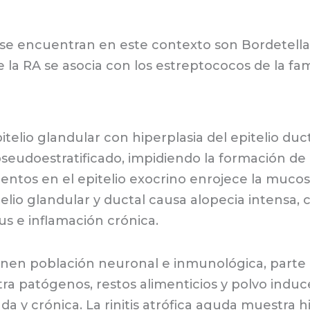
e encuentran en este contexto son Bordetella
la RA se asocia con los estreptococos de la fam
pitelio glandular con hiperplasia del epitelio du
eudoestratificado, impidiendo la formación de 
entos en el epitelio exocrino enrojece la mucosa,
telio glandular y ductal causa alopecia intensa,
s e inflamación crónica.
enen población neuronal e inmunológica, parte de
ra patógenos, restos alimenticios y polvo induce 
a y crónica. La rinitis atrófica aguda muestra hi